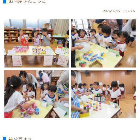
お店屋さんごっこ
2026/02/27
アルバム
節分豆まき