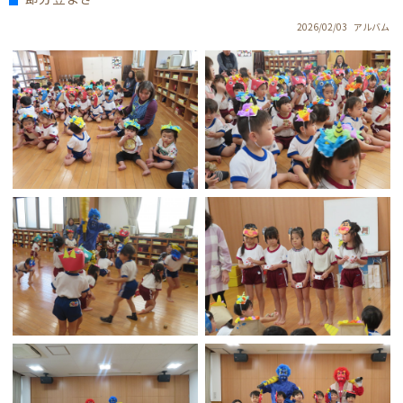
2026/02/03
アルバム