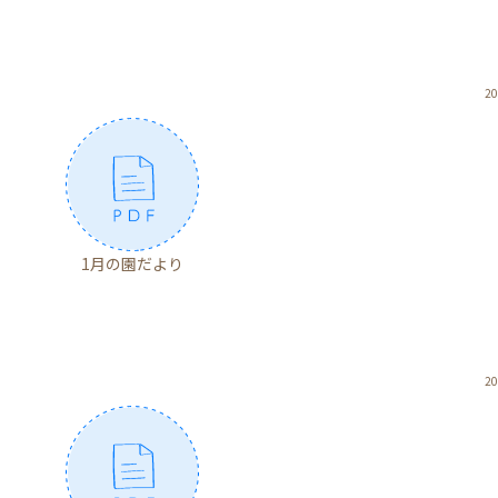
20
1月の園だより
20